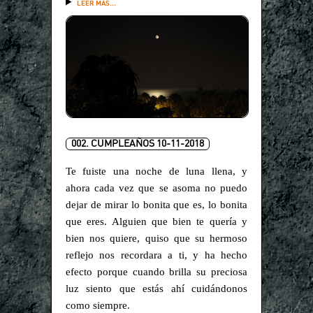
LEER MÁS...
002. CUMPLEAÑOS 10-11-2018
Te fuiste una noche de luna llena, y
ahora cada vez que se asoma no puedo
dejar de mirar lo bonita que es, lo bonita
que eres. Alguien que bien te quería y
bien nos quiere, quiso que su hermoso
reflejo nos recordara a ti, y ha hecho
efecto porque cuando brilla su preciosa
luz siento que estás ahí cuidándonos
como siempre.