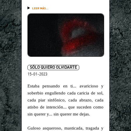
LEER MÁS...
SÓLO QUIERO OLVIDARTE
15-01-2023
Estaba pensando en ti... avaricioso y
soberbio engullendo cada caricia de sol,
cada piar sinfónico, cada abrazo, cada
atisbo de intención... que suceden como
sin querer y... sin querer me dejas.
Guloso asqueroso, masticada, tragada y